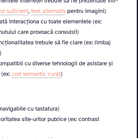
entele interfeței trebuie să fie prezentate într-
st suficient
,
text alternativ
pentru imagini)
oată interacționa cu toate elementele (ex:
nutului care provoacă convulsii)
ncționalitatea trebuie să fie clare (ex: limbaj
)
ompatibil cu diverse tehnologii de asistare și
 (ex:
cod semantic curat
)
navigabile cu tastatura)
itatea site-urilor publice (ex: contrast