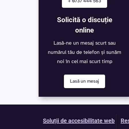
+ 0737 444 563
Solicită o discuție
online
Lasă-ne un mesaj scurt sau
numărul tău de telefon și sunăm
noi în cel mai scurt timp
Lasă un mesaj
Soluții de accesibilitate web
Res