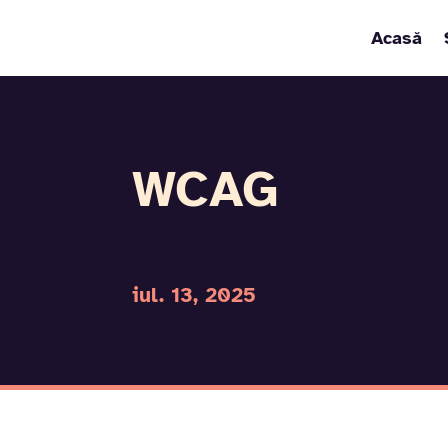
Acasă
WCAG
iul. 13, 2025