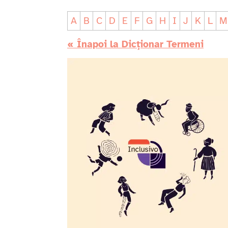
A
B
C
D
E
F
G
H
I
J
K
L
M
« Înapoi la Dicționar Termeni