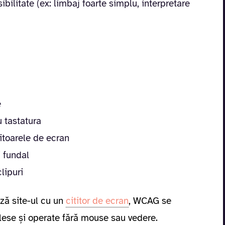
ibilitate (ex: limbaj foarte simplu, interpretare
e
 tastatura
itoarele de ecran
i fundal
lipuri
ă site-ul cu un
cititor de ecran
, WCAG se
elese și operate fără mouse sau vedere.