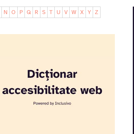
N
O
P
Q
R
S
T
U
V
W
X
Y
Z