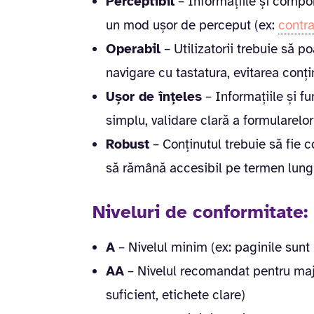
Perceptibil
– Informațiile și compon
un mod ușor de perceput (ex:
contra
Operabil
– Utilizatorii trebuie să p
navigare cu tastatura, evitarea conți
Ușor de înțeles
– Informațiile și fu
simplu, validare clară a formularelor
Robust
– Conținutul trebuie să fie c
să rămână accesibil pe termen lung
Niveluri de conformitate:
A
– Nivelul minim (ex: paginile sunt 
AA
– Nivelul recomandat pentru major
suficient, etichete clare)