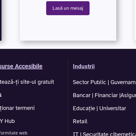
Lasă un mesaj
urse Accesibile
Industrii
tează-ți site-ul gratuit
Sector Public | Guvernam
Q
Bancar | Financiar |Asigur
ționar termeni
Educație | Universitar
1Y Hub
Retail
formitate web
IT | Securitate cibernetic