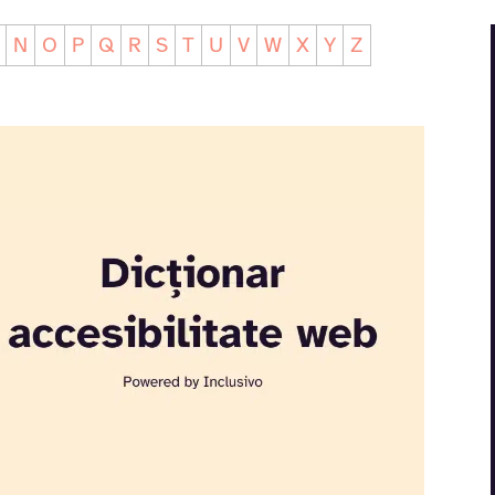
N
O
P
Q
R
S
T
U
V
W
X
Y
Z