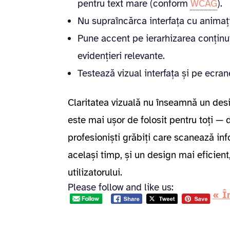
pentru text mare (conform
WCAG
).
Nu supraîncărca interfața cu animați
Pune accent pe ierarhizarea conținutul
evidențieri relevante.
Testează vizual interfața și pe ecra
Claritatea vizuală nu înseamnă un design
este mai ușor de folosit pentru toți — d
profesioniști grăbiți care scanează inf
același timp, și un design mai eficien
utilizatorului.
Please follow and like us:
« Î