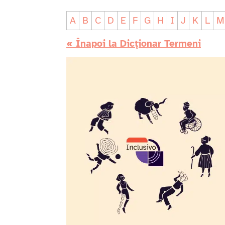
A
B
C
D
E
F
G
H
I
J
K
L
M
« Înapoi la Dicționar Termeni