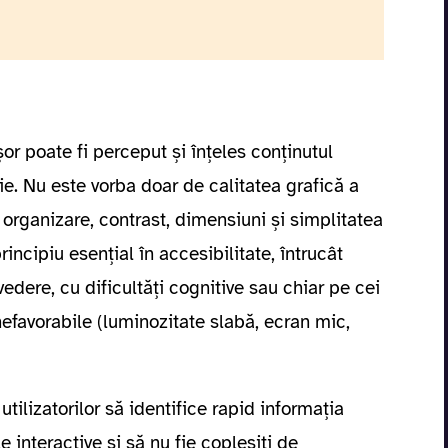
șor poate fi perceput și înțeles conținutul
ție. Nu este vorba doar de calitatea grafică a
, organizare, contrast, dimensiuni și simplitatea
rincipiu esențial în accesibilitate, întrucât
vedere, cu dificultăți cognitive sau chiar pe cei
nefavorabile (luminozitate slabă, ecran mic,
tilizatorilor să identifice rapid informația
 interactive și să nu fie copleșiți de