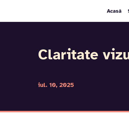
Acasă
Claritate viz
iul. 10, 2025