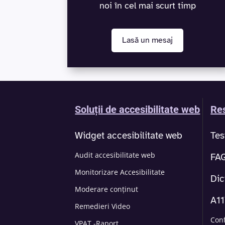
noi în cel mai scurt timp
Lasă un mesaj
Soluții de accesibilitate web
Res
Widget accesibilitate web
Tes
Audit accesibilitate web
FA
Monitorizare Accesibilitate
Dic
Moderare conținut
A1
Remedieri Video
Con
VPAT -Raport