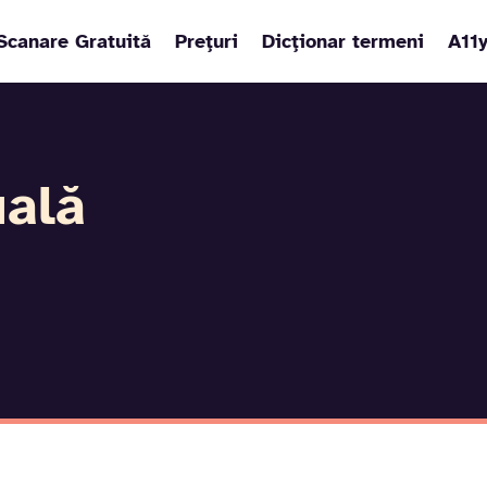
Scanare Gratuită
Prețuri
Dicționar termeni
A11
uală