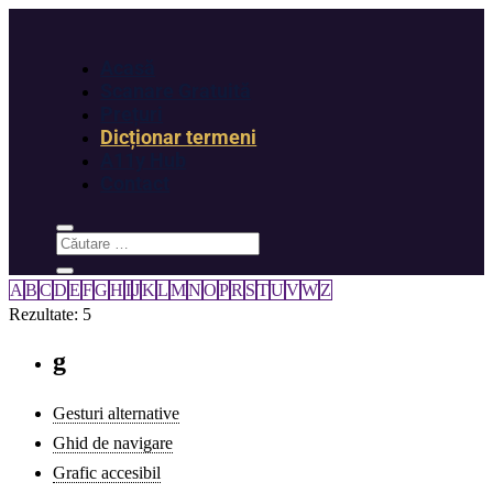
Acasă
Scanare Gratuită
Prețuri
Dicționar termeni
A11y Hub
Contact
A
B
C
D
E
F
G
H
I
J
K
L
M
N
O
P
R
S
T
U
V
W
Z
Rezultate: 5
g
Gesturi alternative
Ghid de navigare
Grafic accesibil