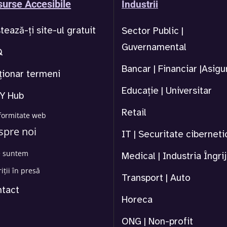
urse Accesibile
Industrii
tează-ți site-ul gratuit
Sector Public |
Guvernamental
Q
Bancar | Financiar |Asigu
ționar termeni
Educație | Universitar
Y Hub
Retail
formitate web
spre noi
IT | Securitate ciberneti
e suntem
Medical | Industria Îngriji
iții în presă
Transport | Auto
tact
Horeca
ONG | Non-profit