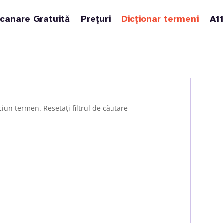
canare Gratuită
Prețuri
Dicționar termeni
A1
ciun termen. Resetați filtrul de căutare