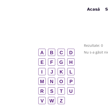
Acasă
S
Rezultate: 0
A
B
C
D
Nu s-a găsit ni
E
F
G
H
I
J
K
L
M
N
O
P
R
S
T
U
V
W
Z