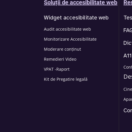
Soluții de accesibilitate web
Res
Widget accesibilitate web
Tes
Audit accesibilitate web
FA
Monitorizare Accesibilitate
Dic
Moderare conținut
A11
Remedieri Video
Con
VPAT -Raport
De
Kit de Pregatire legală
Cin
Apar
Con