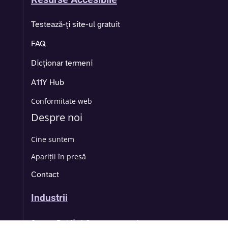
Testează-ți site-ul gratuit
FAQ
Dicționar termeni
A11Y Hub
Conformitate web
Despre noi
Cine suntem
Apariții în presă
Contact
Industrii
Sector Public | Guvernamental