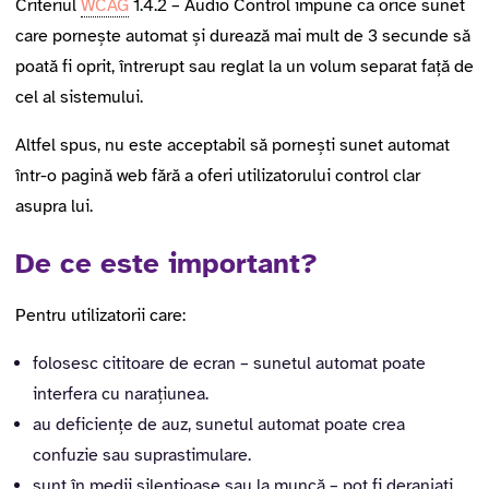
Criteriul
WCAG
1.4.2 – Audio Control impune ca orice sunet
care pornește automat și durează mai mult de 3 secunde să
poată fi oprit, întrerupt sau reglat la un volum separat față de
cel al sistemului.
Altfel spus, nu este acceptabil să pornești sunet automat
într-o pagină web fără a oferi utilizatorului control clar
asupra lui.
De ce este important?
Pentru utilizatorii care:
folosesc cititoare de ecran – sunetul automat poate
interfera cu narațiunea.
au deficiențe de auz, sunetul automat poate crea
confuzie sau suprastimulare.
sunt în medii silențioase sau la muncă – pot fi deranjați