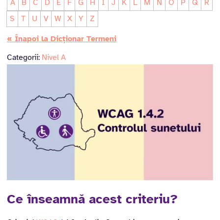
A
B
C
D
E
F
G
H
I
J
K
L
M
N
O
P
Q
R
S
T
U
V
W
X
Y
Z
« Înapoi la Dicționar Termeni
Categorii:
Nivel A
Ce înseamnă acest criteriu?