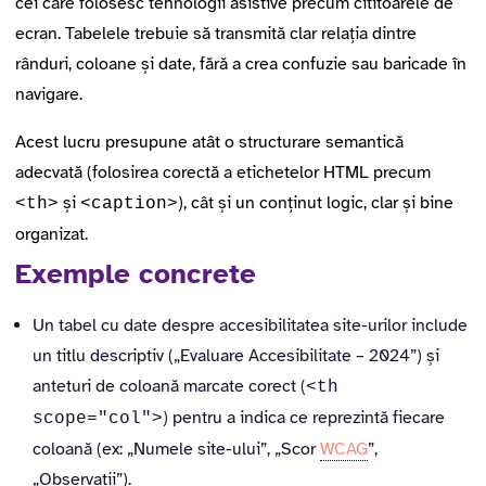
cei care folosesc tehnologii asistive precum cititoarele de
ecran. Tabelele trebuie să transmită clar relația dintre
rânduri, coloane și date, fără a crea confuzie sau baricade în
navigare.
Acest lucru presupune atât o structurare semantică
adecvată (folosirea corectă a etichetelor HTML precum
și
), cât și un conținut logic, clar și bine
<th>
<caption>
organizat.
Exemple concrete
Un tabel cu date despre accesibilitatea site-urilor include
un titlu descriptiv („Evaluare Accesibilitate – 2024”) și
anteturi de coloană marcate corect (
<th
) pentru a indica ce reprezintă fiecare
scope="col">
coloană (ex: „Numele site-ului”, „Scor
WCAG
”,
„Observații”).