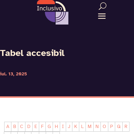
Tabel accesibil
iul. 13, 2025
A
B
C
D
E
F
G
H
I
J
K
L
M
N
O
P
Q
R