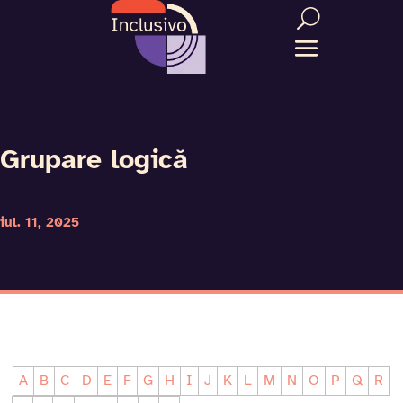
Grupare logică
iul. 11, 2025
A
B
C
D
E
F
G
H
I
J
K
L
M
N
O
P
Q
R