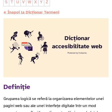
S
T
U
V
W
X
Y
Z
« Înapoi la Dicționar Termeni
Definiție
Gruparea logică se referă la organizarea elementelor unei
pagini web sau ale unei interfețe digitale într-un mod