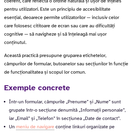
coerent, care reflectă o ordine naturală și ușor de înțeles
pentru utilizatori. Este un principiu de accesibilitate
esențial, deoarece permite utilizatorilor — inclusiv celor
care folosesc cititoare de ecran sau care au dificultăți
cognitive — să navigheze și să înțeleagă mai ușor
conținutul.
Această practică presupune gruparea etichetelor,
câmpurilor de formular, butoanelor sau secțiunilor în funcție
de funcționalitatea și scopul lor comun.
Exemple concrete
Într-un formular, câmpurile „Prenume” și „Nume” sunt
grupate într-o secțiune denumită „Informații personale”,
iar „Email” și „Telefon” în secțiunea „Date de contact”.
Un
meniu de navigare
conține linkuri organizate pe