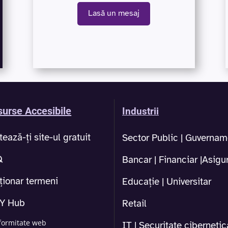
Lasă un mesaj
urse Accesibile
Industrii
tează-ți site-ul gratuit
Sector Public | Guvernam
Q
Bancar | Financiar |Asigur
ționar termeni
Educație | Universitar
1Y Hub
Retail
formitate web
IT | Securitate cibernetic