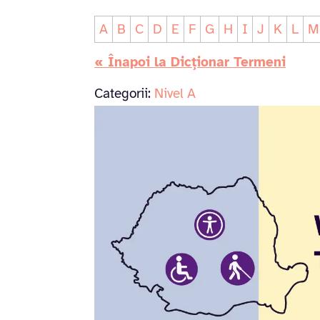
A
B
C
D
E
F
G
H
I
J
K
L
M
« Înapoi la Dicționar Termeni
Categorii:
Nivel A