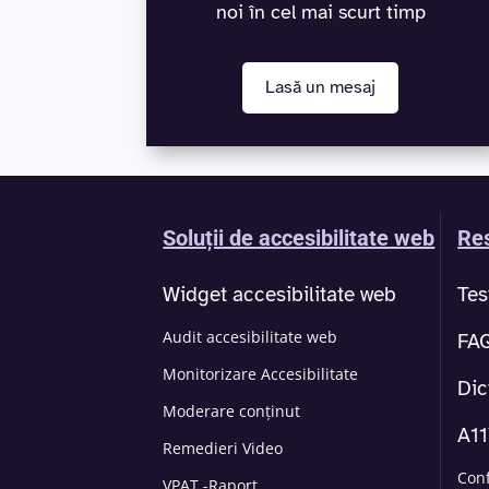
noi în cel mai scurt timp
Lasă un mesaj
Soluții de accesibilitate web
Res
Widget accesibilitate web
Tes
Audit accesibilitate web
FA
Monitorizare Accesibilitate
Dic
Moderare conținut
A1
Remedieri Video
Con
VPAT -Raport