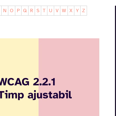
N
O
P
Q
R
S
T
U
V
W
X
Y
Z