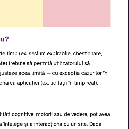
iu?
de timp (ex. sesiuni expirabile, chestionare,
e) trebuie să permită utilizatorului să
usteze acea limită — cu excepția cazurilor în
area aplicației (ex. licitații în timp real).
ilități cognitive, motorii sau de vedere, pot avea
a înțelege și a interacționa cu un site. Dacă