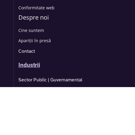
Conformitate web
Despre noi
Cine suntem
Apariții în presă
Contact
Industrii
Sector Public | Guvernamental
Bancar | Financiar |Asigurări
Educație | Universitar
Retail
IT | Securitate cibernetica