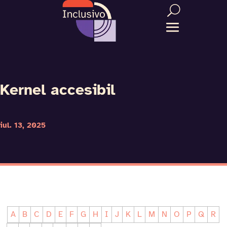
Kernel accesibil
iul. 13, 2025
A
B
C
D
E
F
G
H
I
J
K
L
M
N
O
P
Q
R