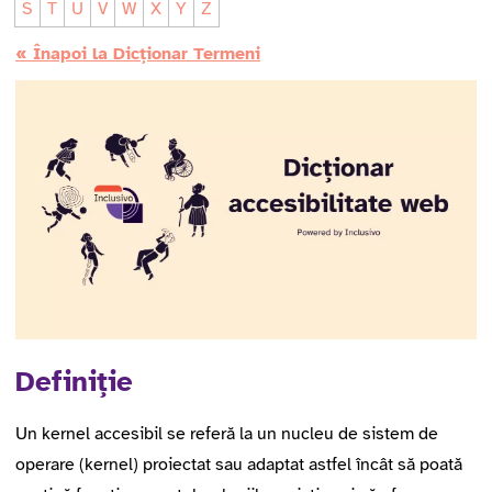
S
T
U
V
W
X
Y
Z
« Înapoi la Dicționar Termeni
Definiție
Un kernel accesibil se referă la un nucleu de sistem de
operare (kernel) proiectat sau adaptat astfel încât să poată