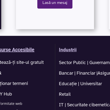
Lasă un mesaj
urse Accesibile
Industrii
tează-ți site-ul gratuit
Sector Public | Guvernam
Q
Bancar | Financiar |Asigur
ționar termeni
Educație | Universitar
1Y Hub
Retail
formitate web
IT | Securitate cibernetic