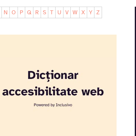
N
O
P
Q
R
S
T
U
V
W
X
Y
Z