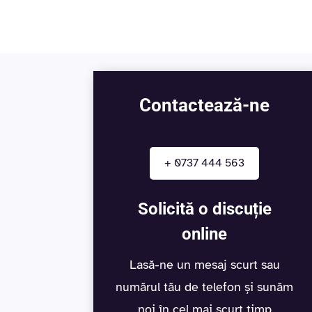
Contactează-ne
+ 0737 444 563
Solicită o discuție
online
Lasă-ne un mesaj scurt sau
numărul tău de telefon și sunăm
noi în cel mai scurt timp