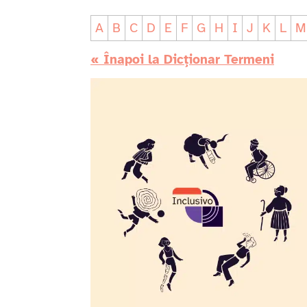
A
B
C
D
E
F
G
H
I
J
K
L
M
« Înapoi la Dicționar Termeni