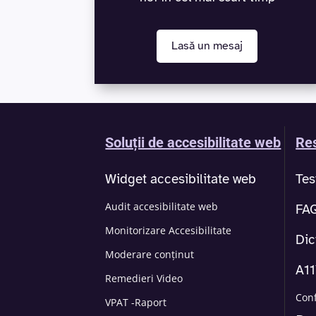
Lasă un mesaj
Soluții de accesibilitate web
Res
Widget accesibilitate web
Tes
Audit accesibilitate web
FA
Monitorizare Accesibilitate
Dic
Moderare conținut
A1
Remedieri Video
Con
VPAT -Raport