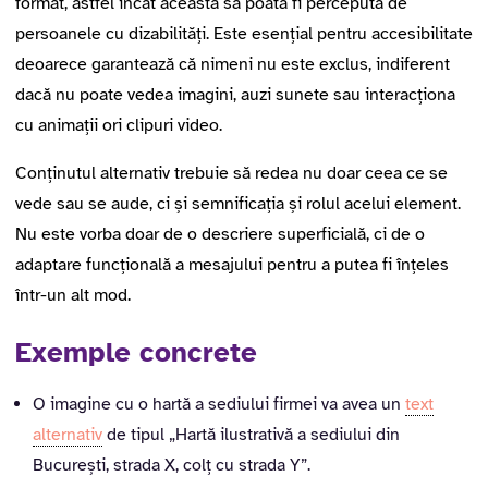
format, astfel încât aceasta să poată fi percepută de
persoanele cu dizabilități. Este esențial pentru accesibilitate
deoarece garantează că nimeni nu este exclus, indiferent
dacă nu poate vedea imagini, auzi sunete sau interacționa
cu animații ori clipuri video.
Conținutul alternativ trebuie să redea nu doar ceea ce se
vede sau se aude, ci și semnificația și rolul acelui element.
Nu este vorba doar de o descriere superficială, ci de o
adaptare funcțională a mesajului pentru a putea fi înțeles
într-un alt mod.
Exemple concrete
O imagine cu o hartă a sediului firmei va avea un
text
alternativ
de tipul „Hartă ilustrativă a sediului din
București, strada X, colț cu strada Y”.