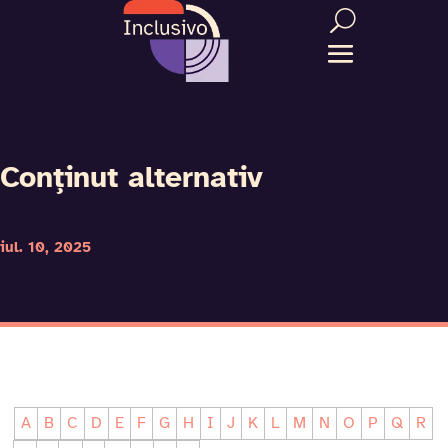
Conținut alternativ
iul. 10, 2025
A
B
C
D
E
F
G
H
I
J
K
L
M
N
O
P
Q
R