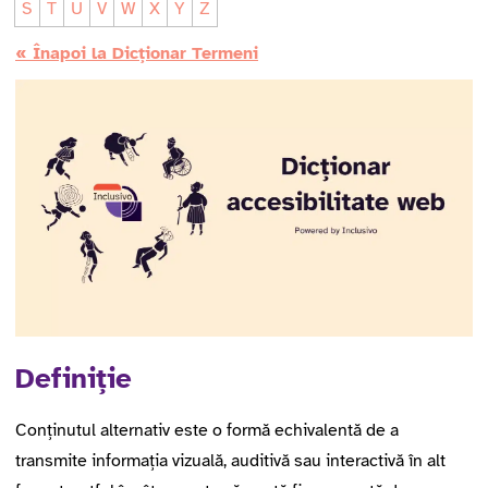
S
T
U
V
W
X
Y
Z
« Înapoi la Dicționar Termeni
Definiție
Conținutul alternativ este o formă echivalentă de a
transmite informația vizuală, auditivă sau interactivă în alt