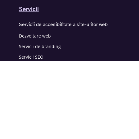
Servicii
Servicii de accesibilitate a site-urilor web
Dezvoltare web
Servicii de branding
Servicii SEO
© 2025 Inclusivo
THINK UP MARKETING
Website dezvoltat de
și
Mirela Pascu
fondat de